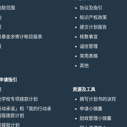
资助范围
协议及指引
构
知识产权政策
程
递交计划报告
育基金余审计帐目报表
核数事宜
报
诚信管理
常用表格
其他
申请指引
题
资源及工具
助学校专项拨款计划
撰写计划书的诀窍
行动承诺」和「我的行动承
申请小锦囊
强版拨款计划
财政管理小锦囊
习拨款计划