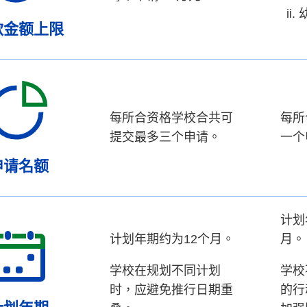
款金额上限
每所合资格学校合共可
每所
提交最多三个申请。
一个
申请名额
计划
计划年期约为12个月。
月。
学校在规划不同计划
学校
时，应避免推行日期重
的行