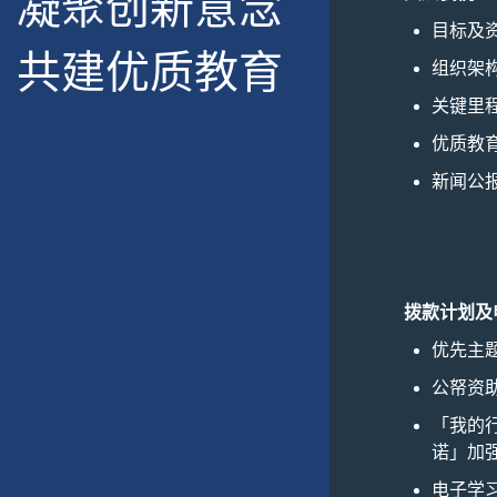
凝聚创新意念
目标及
共建优质教育
组织架
关键里
优质教
新闻公
拨款计划及
优先主
公帑资
「我的
诺」加
电子学