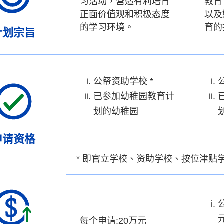
习活动，营造有利培育
教育
正面价值观和积极态度
以及
的学习环境。
育的
计划宗旨
公帑资助学校 *
已参加幼稚园教育计
划的幼稚园
申请资格
* 即官立学校、资助学校、按位津贴
每个申请:20万元